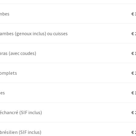
ambes
€ 
ambes (genoux inclus) ou cuisses
€ 
ras (avec coudes)
€ 
complets
€ 
les
€ 
 échancré (SIF inclus)
€ 
brésilien (SIF inclus)
€ 