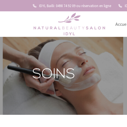
IDYL Bailli: 0498 74 92 09 ou réservation en ligne
I
Accue
SOINS