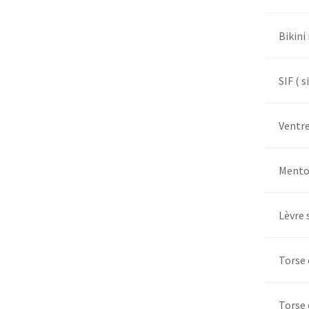
Bikini 
SIF ( s
Ventre
Ment
Lèvre 
Torse
Torse 