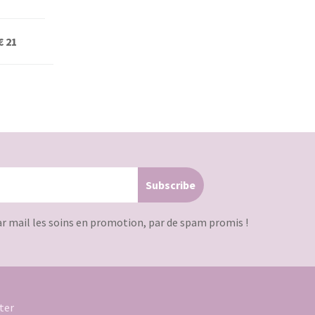
€ 21
ar mail les soins en promotion, par de spam promis !
ter