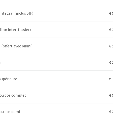
intégral (inclus SIF)
€ 
illon inter-fessier)
€ 
 (offert avec bikini)
€ 
on
€ 
supérieure
€ 
 ou dos complet
€ 
ou dos demi
€ 