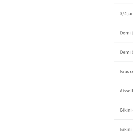
3/4 j
Demi j
Demi b
Bras 
Aissel
Bikini
Bikini 