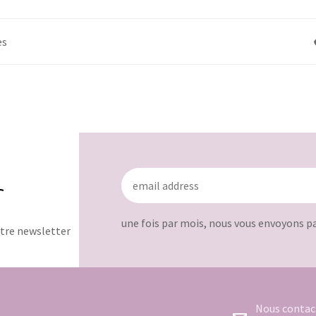
es
r
une fois par mois, nous vous envoyons p
otre newsletter
Nous contac