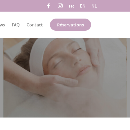
FR
EN
NL
ws
FAQ
Contact
Réservations